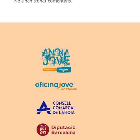
No s'han trobat comentaris.