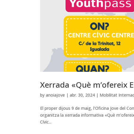
Xerrada «Què m’ofereix 
by
anoiajove
|
abr. 30, 2024
|
Mobilitat Interna
El proper dijous 9 de maig, l’Oficina Jove del C
organitza la xerrada informativa «Què m’ofereix
Cívic...