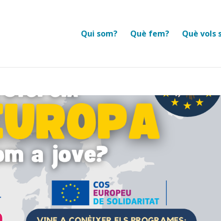
Qui som?
Què fem?
Què vols 