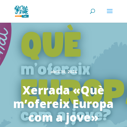
abril 30, 2024
Xerrada «Què
m’ofereix Europa
com a jove»