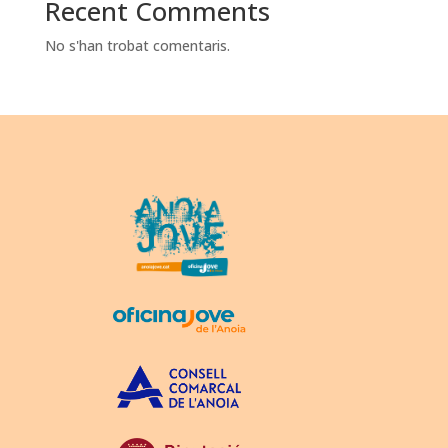
Recent Comments
No s'han trobat comentaris.