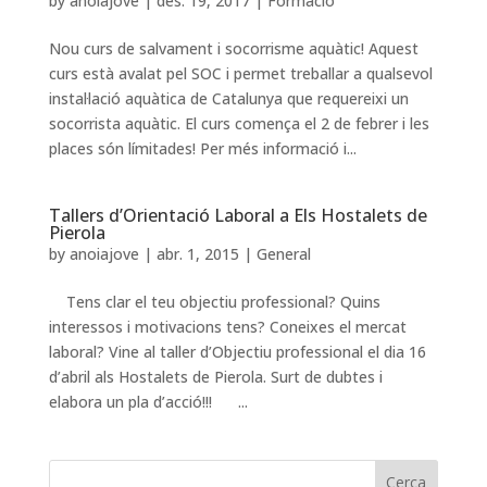
by
anoiajove
|
des. 19, 2017
|
Formació
Nou curs de salvament i socorrisme aquàtic! Aquest
curs està avalat pel SOC i permet treballar a qualsevol
instal·lació aquàtica de Catalunya que requereixi un
socorrista aquàtic. El curs comença el 2 de febrer i les
places són límitades! Per més informació i...
Tallers d’Orientació Laboral a Els Hostalets de
Pierola
by
anoiajove
|
abr. 1, 2015
|
General
Tens clar el teu objectiu professional? Quins
interessos i motivacions tens? Coneixes el mercat
laboral? Vine al taller d’Objectiu professional el dia 16
d’abril als Hostalets de Pierola. Surt de dubtes i
elabora un pla d’acció!!! ...
Cerca