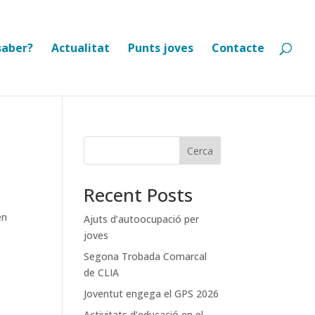
saber?
Actualitat
Punts joves
Contacte
Cerca
Recent Posts
en
Ajuts d’autoocupació per
joves
Segona Trobada Comarcal
de CLIA
Joventut engega el GPS 2026
Activitats d’educació en el