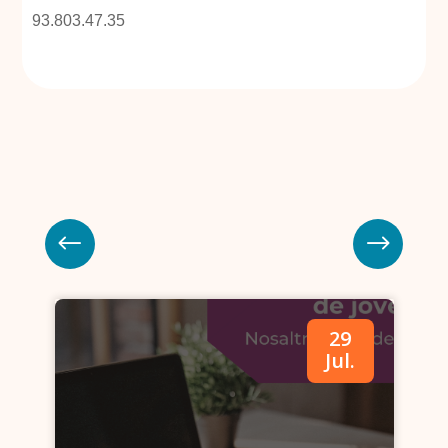
93.803.47.35
29
.
Jul.