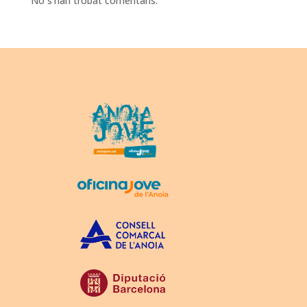
No s'han trobat comentaris.