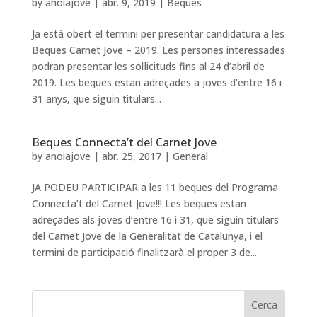
by
anoiajove
|
abr. 9, 2019
|
Beques
Ja està obert el termini per presentar candidatura a les
Beques Carnet Jove – 2019. Les persones interessades
podran presentar les sol·licituds fins al 24 d’abril de
2019. Les beques estan adreçades a joves d’entre 16 i
31 anys, que siguin titulars...
Beques Connecta’t del Carnet Jove
by
anoiajove
|
abr. 25, 2017
|
General
JA PODEU PARTICIPAR a les 11 beques del Programa
Connecta’t del Carnet Jove!!! Les beques estan
adreçades als joves d’entre 16 i 31, que siguin titulars
del Carnet Jove de la Generalitat de Catalunya, i el
termini de participació finalitzarà el proper 3 de...
Cerca