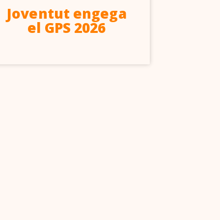
Joventut engega
A
el GPS 2026
d’ed
ll