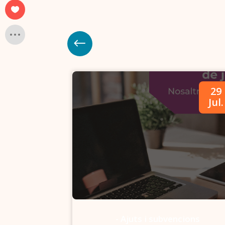
09
29
Abr.
Jul.
-
Ajuts i subvencions