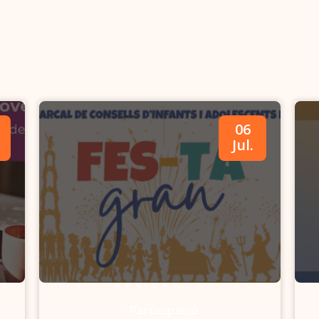
06
Jul.
-
Participació