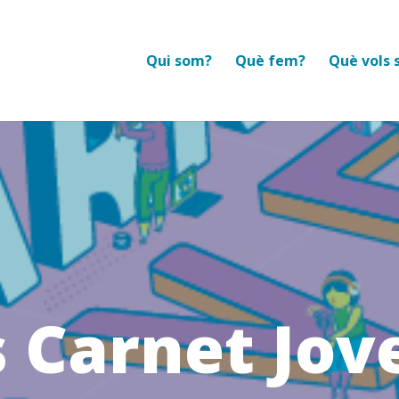
Qui som?
Què fem?
Què vols 
 Carnet Jove