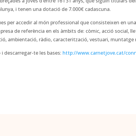
reçades a joves d’entre 16 i 31 anys, que siguin titulars del
alunya, i tenen una dotació de 7.000€ cadascuna.
ues per accedir al món professional que consisteixen en un
resa de referència en els àmbits de: còmic, acció social, lle
ció, ambientació, ràdio, caracterització, vestuari, muntatge 
i descarregar-te les bases:
http://www.carnetjove.cat/conn