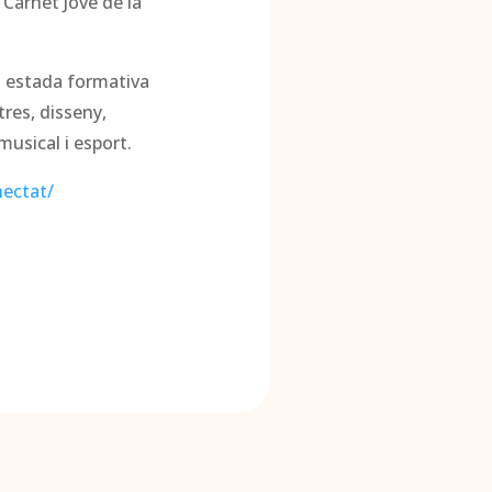
 Carnet Jove de la
a estada formativa
tres, disseny,
musical i esport.
ectat/