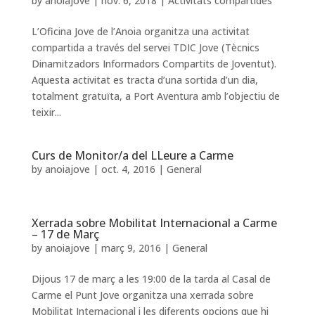
by
anoiajove
|
nov. 6, 2018
|
Activitats compartides
L’Oficina Jove de l’Anoia organitza una activitat
compartida a través del servei TDIC Jove (Tècnics
Dinamitzadors Informadors Compartits de Joventut).
Aquesta activitat es tracta d’una sortida d’un dia,
totalment gratuïta, a Port Aventura amb l’objectiu de
teixir...
Curs de Monitor/a del LLeure a Carme
by
anoiajove
|
oct. 4, 2016
|
General
Xerrada sobre Mobilitat Internacional a Carme
– 17 de Març
by
anoiajove
|
març 9, 2016
|
General
Dijous 17 de març a les 19:00 de la tarda al Casal de
Carme el Punt Jove organitza una xerrada sobre
Mobilitat Internacional i les diferents opcions que hi