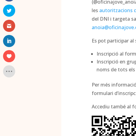
(@oficinajove_anoia)
les
autoritzacions 
del DNI i targeta sa
anoia@oficinajove.
Es pot participar a
Inscripció al for
Inscripció en gru
noms de tots els
Per més informació 
formulari d’inscripc
Accediu també al f