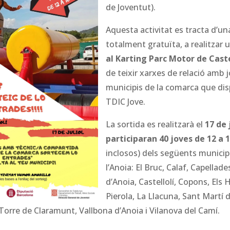
de Joventut).
Aquesta activitat es tracta d’un
totalment gratuïta, a realitzar 
al Karting Parc Motor de Caste
de teixir xarxes de relació amb 
municipis de la comarca que dis
TDIC Jove.
La sortida es realitzarà el
17 de j
participaran 40 joves de 12 a 
inclosos) dels següents municip
l’Anoia: El Bruc, Calaf, Capellad
d’Anoia, Castellolí, Copons, Els 
Pierola, La Llacuna, Sant Martí 
Torre de Claramunt, Vallbona d’Anoia i Vilanova del Camí.