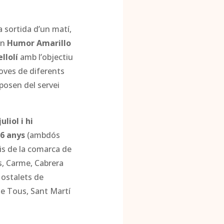
a sortida d’un matí,
un
Humor Amarillo
llolí
amb l’objectiu
joves de diferents
posen del servei
uliol i hi
16 anys
(ambdós
is de la comarca de
es, Carme, Cabrera
Hostalets de
de Tous, Sant Martí