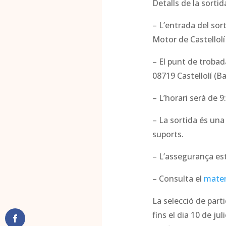
Detalls de la sortid
– L’entrada del sort
Motor de Castellolí
– El punt de trobada
08719 Castellolí (B
– L’horari serà de 9
– La sortida és una 
suports.
– L’assegurança està
– Consulta el
mater
La selecció de part
fins el dia 10 de ju