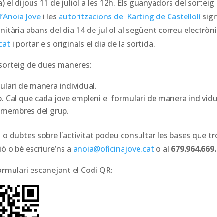
 el dijous 11 de juliol a les 12h. Els guanyadors del sorteig
d’Anoia Jove
i les
autoritzacions del Karting de Castellolí
sign
nitària abans del dia 14 de juliol al següent correu electròni
cat
i portar els originals el dia de la sortida.
l sorteig de dues maneres:
mulari de manera individual.
p. Cal que cada jove empleni el formulari de manera individu
 membres del grup.
o dubtes sobre l’activitat podeu consultar les bases que tr
ió o bé escriure’ns a
anoia@oficinajove.cat
o al
679.964.669.
ormulari escanejant el Codi QR: