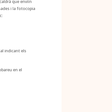
 caldrà que enviïn
ades i la fotocopia
c:
al indicant els
obareu en el