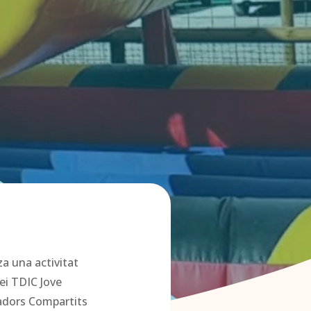
za una activitat
i TDIC Jove
adors Compartits