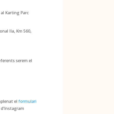
 al Karting Parc
onal IIa, Km 560,
referents serem el
mplenat el
formulari
te d’Instagram