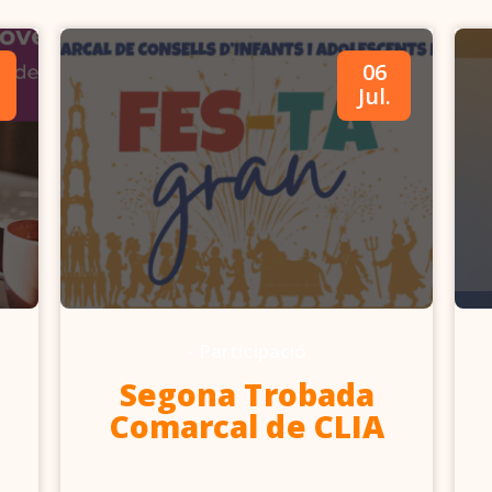
06
Jul.
-
Participació
Segona Trobada
Comarcal de CLIA