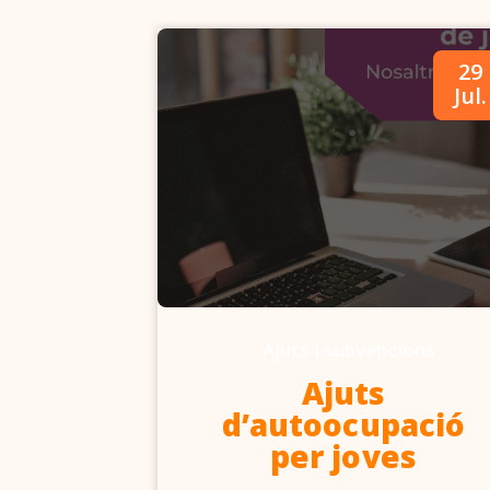
09
29
Abr.
Jul.
-
Ajuts i subvencions
6-2027
Ajuts
d’autoocupació
per joves