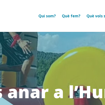
Qui som?
Què fem?
Què vols 
s anar a l’H