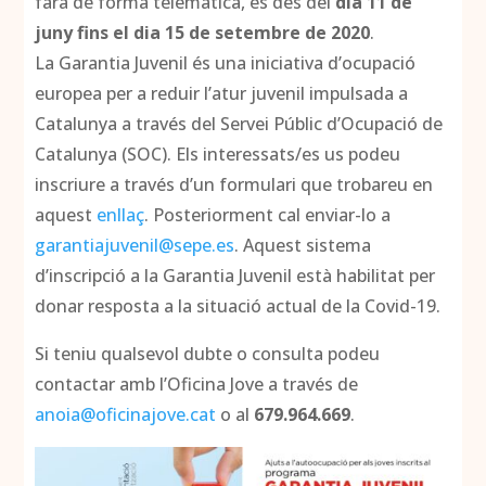
farà de forma telemàtica, és des del
dia 11 de
juny fins el dia 15 de setembre de 2020
.
La Garantia Juvenil és una iniciativa d’ocupació
europea per a reduir l’atur juvenil impulsada a
Catalunya a través del Servei Públic d’Ocupació de
Catalunya (SOC). Els interessats/es us podeu
inscriure a través d’un formulari que trobareu en
aquest
enllaç
. Posteriorment cal enviar-lo a
garantiajuvenil@sepe.es
. Aquest sistema
d’inscripció a la Garantia Juvenil està habilitat per
donar resposta a la situació actual de la Covid-19.
Si teniu qualsevol dubte o consulta podeu
contactar amb l’Oficina Jove a través de
anoia@oficinajove.cat
o al
679.964.669
.