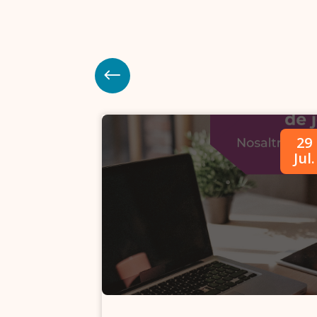
09
29
Abr.
Jul.