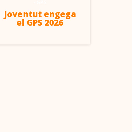
-
GPS
-
Act
Joventut engega
A
el GPS 2026
d’ed
ll