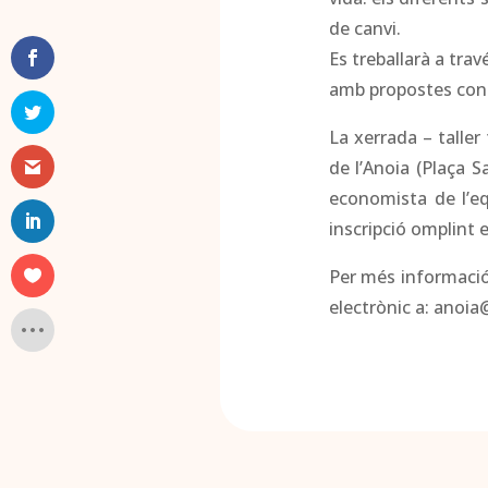
de canvi.
Es treballarà a tra
amb propostes concre
La xerrada – taller
de l’Anoia (Plaça S
economista de l’e
inscripció omplint 
Per més informació 
electrònic a: anoia