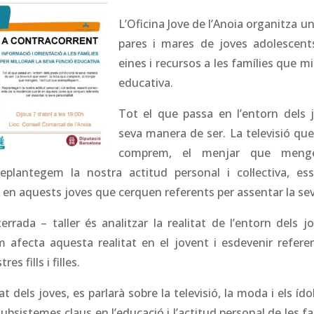
L’Oficina Jove de l’Anoia organitza un
pares i mares de joves adolescent
eines i recursos a les famílies que mi
educativa.
Tot el que passa en l’entorn dels 
seva manera de ser. La televisió que
comprem, el menjar que menge
plantegem la nostra actitud personal i col·lectiva, es
é en aquests joves que cerquen referents per assentar la sev
xerrada – taller és analitzar la realitat de l’entorn dels j
 afecta aquesta realitat en el jovent i esdevenir refere
es fills i filles.
tat dels joves, es parlarà sobre la televisió, la moda i els 
 subsistemes claus en l’educació i l’actitud personal de les 