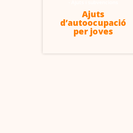
-
Ajuts i subvencions
6-2027
Ajuts
d’autoocupació
per joves