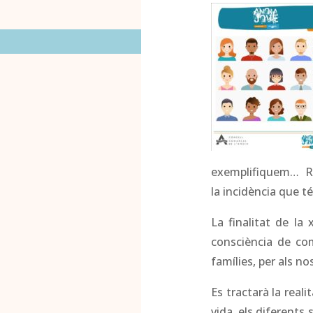
exemplifiquem… Re
la incidència que t
La finalitat de la 
consciència de com
famílies, per als nostr
Es tractarà la reali
vida. els diferents