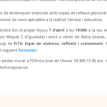
vés de dinàmiques vivencials amb espais de reflexió persona
tes de canvi aplicables a la realitat familiar i educativa.
 tindrà lloc el proper dijous
7 d’abril
a les
19:00h
a la seu d
ant Miquel, 5 d’Igualada) i anirà a càrrec de Núria Grases
quip de
FiTA: Espai de vivència, reflexió i creixement
. 
el següent
formulari
.
podeu trucar a l’Oficina Jove de l’Anoia: 93.805.15.85 etx. 
@oficinajove.cat.