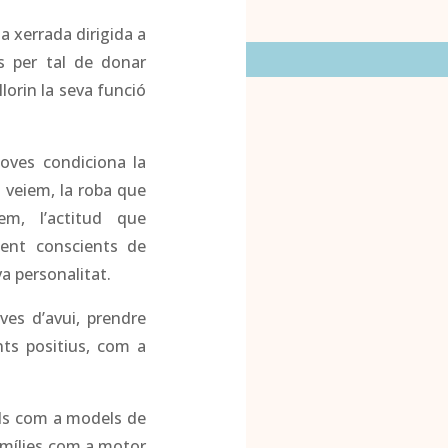
a xerrada dirigida a
s per tal de donar
llorin la seva funció
joves condiciona la
 veiem, la roba que
m, l’actitud que
sent conscients de
a personalitat.
oves d’avui, prendre
nts positius, com a
ídols com a models de
famílies com a motor