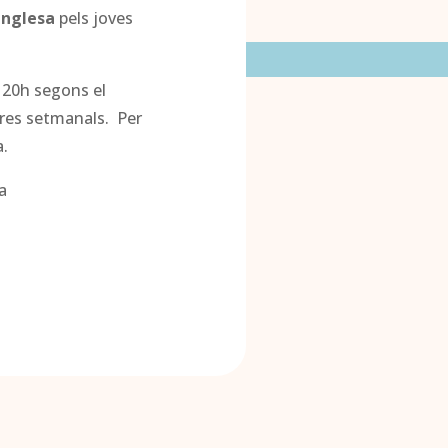
anglesa
pels joves
a 20h segons el
hores setmanals. Per
a.
a