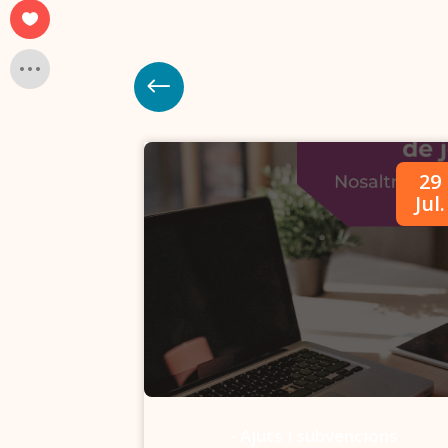
09
29
Abr.
Jul.
-
Ajuts i subvencions