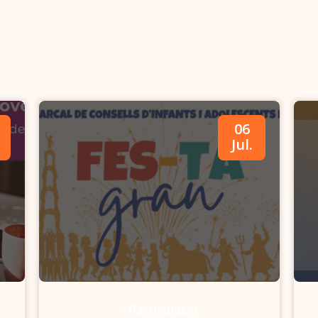
06
Jul.
-
Participació