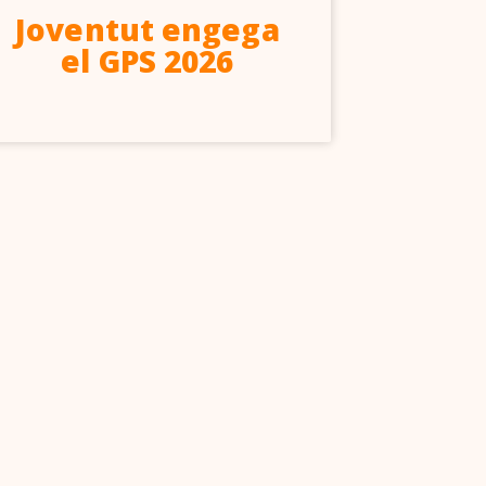
Joventut engega
A
el GPS 2026
d’ed
ll