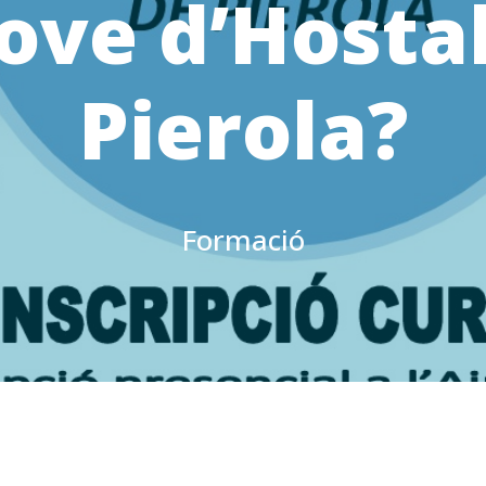
ove d’Hosta
Pierola?
Formació