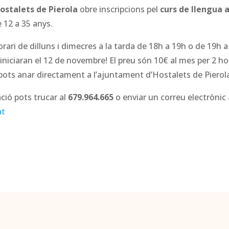
ostalets de Pierola
obre inscripcions pel
curs de llengua 
e 12 a 35 anys.
orari de dilluns i dimecres a la tarda de 18h a 19h o de 19h 
 s’iniciaran el 12 de novembre! El preu són 10€ al mes per 2 
ó pots anar directament a l’ajuntament d’Hostalets de Pierol
ció pots trucar al
679.964.665
o enviar un correu electrònic 
at