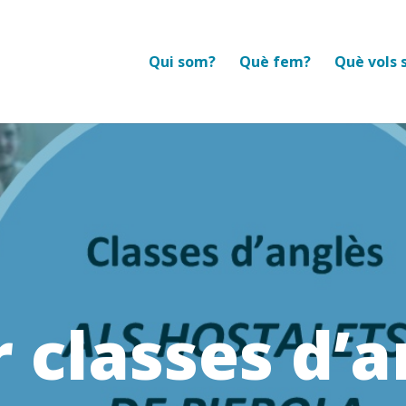
Qui som?
Què fem?
Què vols 
r classes d’a