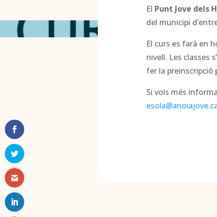
El
Punt Jove dels H
del municipi d’entr
El curs es farà en h
nivell. Les classes
fer la preinscripci
Si vols més informa
esola@anoiajove.c