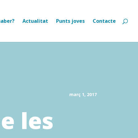
saber?
Actualitat
Punts joves
Contacte
març 1, 2017
e les