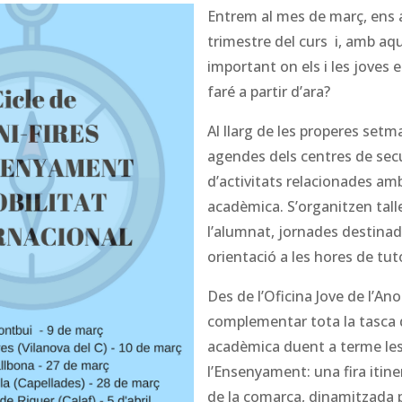
Entrem al mes de març, ens 
trimestre del curs i, amb a
important on els i les joves
faré a partir d’ara?
Al llarg de les properes setm
agendes dels centres de sec
d’activitats relacionades amb
acadèmica. S’organitzen talle
l’alumnat, jornades destinad
orientació a les hores de tuto
Des de l’Oficina Jove de l’An
complementar tota la tasca 
acadèmica duent a terme les
l’Ensenyament: una fira itine
de la comarca, dinamitzada p