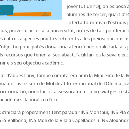
joventut de l’OJ, on es posa a
alumnes de tercer, quart d’ES
l’oferta formativa d’estudis 
ius, proves d’accés a la universitat, notes de tall, ponderac
s i altres aspectes pràctics referents a les preinscripcions, 
 L’objectiu principal és donar una atenció personalitzada als j
s recursos que tenen al seu abast, facilitar-los la seva elec
inir els seu objectiu acadèmic.
at d’aquest any, també comptarem amb la Mini-Fira de la M
mà de l’assessora de Mobilitat Internacional de l’Oficina Jove,
 informació, orientació i assessorament sobre viatges i esta
acadèmics, laborals o d’oci.
res s’iniciarà properament fent parada l’INS Montbui, INS Pla 
SES Vallbona, INS Molí de la Vila a Capellades i INS Alexandr