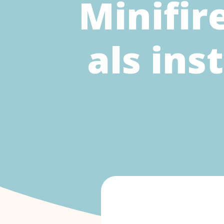
Minifir
als ins