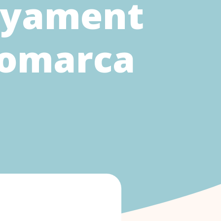
enyament
 comarca