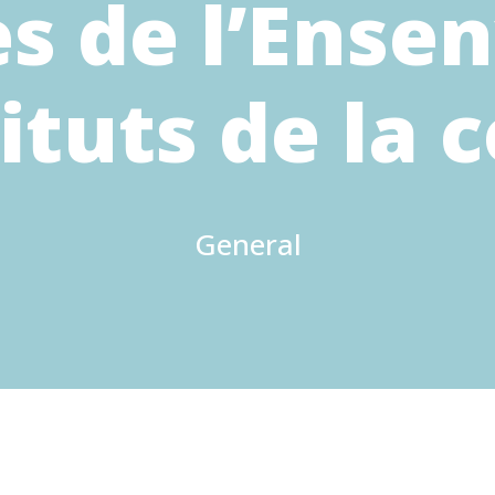
es de l’Ens
tituts de la
General