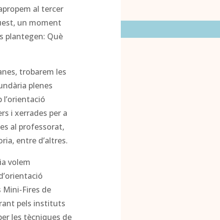
apropem al tercer
quest, un moment
 es plantegen: Què
anes, trobarem les
undària plenes
 l’orientació
rs i xerrades per a
es al professorat,
ria, entre d’altres.
oia volem
d’orientació
 Mini-Fires de
rant pels instituts
er les tècniques de