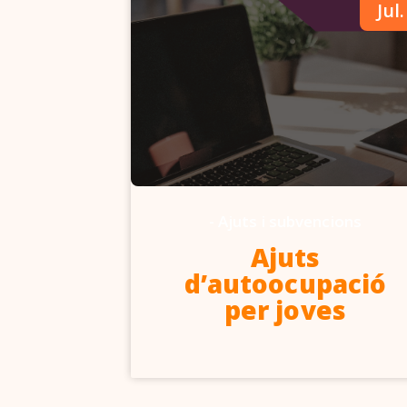
Abr.
Jul.
-
Ajuts i subvencions
6-2027
Ajuts
d’autoocupació
per joves