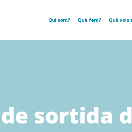
Qui som?
Què fem?
Què vols 
 de sortida d