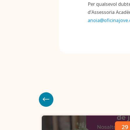
Per qualsevol dubte
d’Assessoria Acadèm
anoia@oficinajove.
09
29