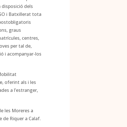
 disposició dels
O i Batxillerat tota
postobligatoris
ions, graus
matrícules, centres,
oves per tal de,
ció i acompanyar-los
obilitat
 oferint als i les
des a l’estranger,
de les Moreres a
e de Riquer a Calaf.