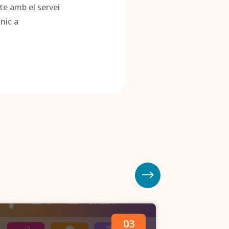
te amb el servei
nic a
03