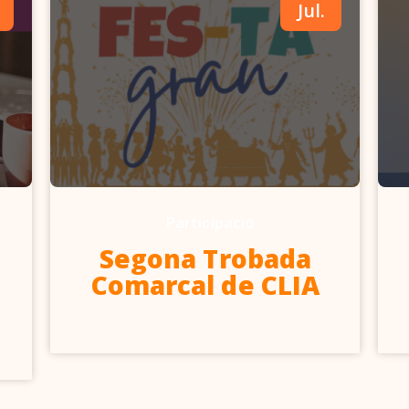
Jul.
-
Participació
Segona Trobada
Comarcal de CLIA