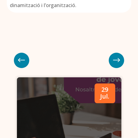
dinamització i l’organització.
29
.
Jul.