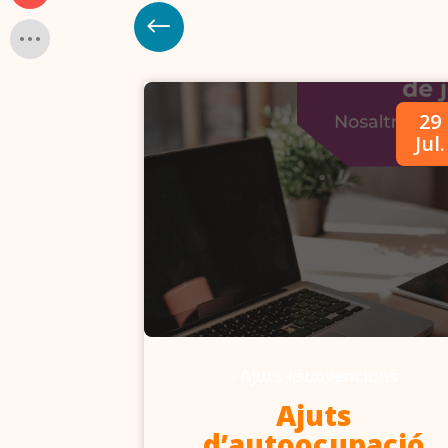
09
29
Abr.
Jul.
-
Ajuts i subvencions
6-2027
Ajuts
d’autoocupació