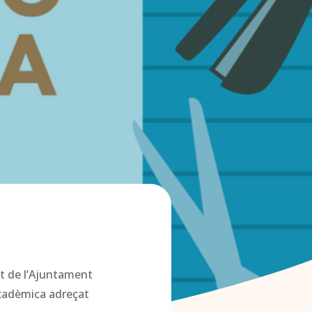
rt de l’Ajuntament
acadèmica adreçat