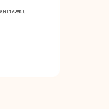
a les
19.30h
a