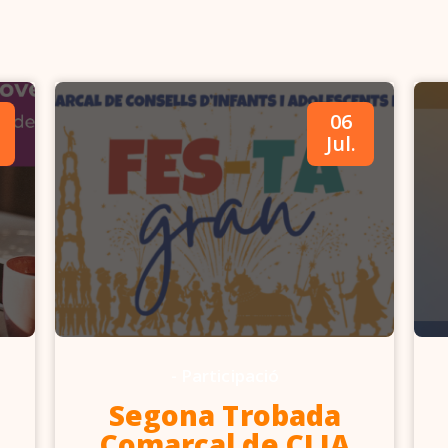
06
Jul.
-
Participació
Segona Trobada
Comarcal de CLIA