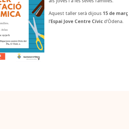
als joves i a les seves famílies.
Aquest taller serà dijous
15 de març
l’
Espai Jove Centre Cívic
d’Òdena.