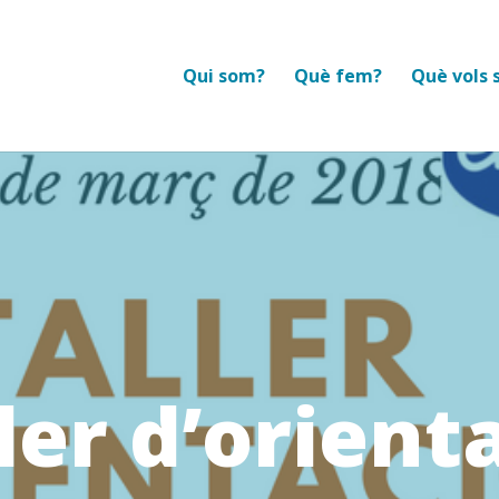
Qui som?
Què fem?
Què vols 
ler d’orient