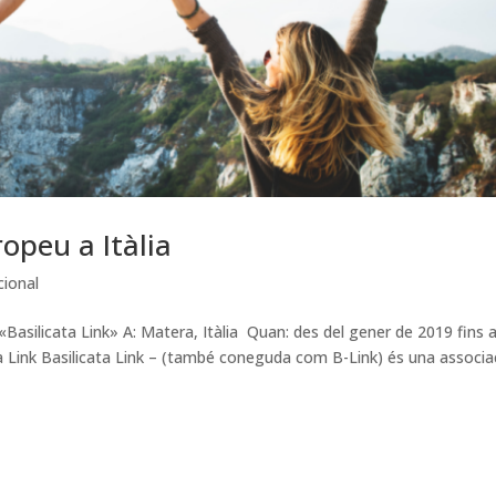
opeu a Itàlia
cional
«Basilicata Link» A: Matera, Itàlia Quan: des del gener de 2019 fins a
ta Link Basilicata Link – (també coneguda com B-Link) és una associa