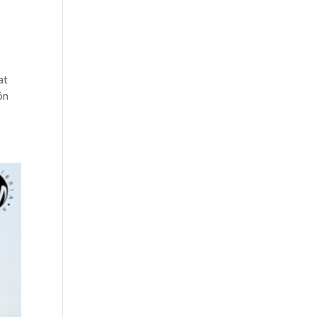
at
ón