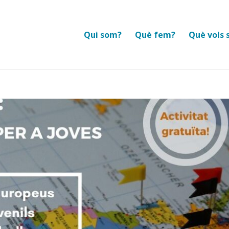
Qui som?
Què fem?
Què vols 