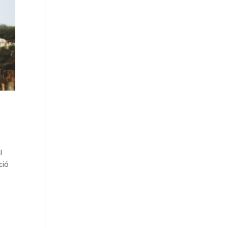
l
ció