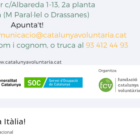
 Itàlia!
acional