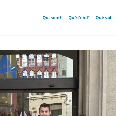
Qui som?
Què fem?
Què vols 