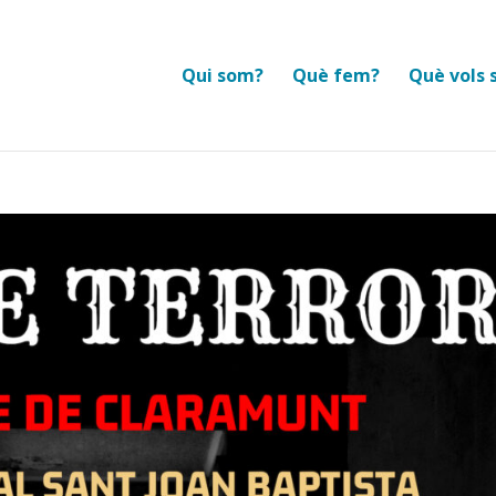
Qui som?
Què fem?
Què vols 