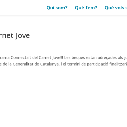
Qui som?
Què fem?
Què vols 
rnet Jove
ama Connecta’t del Carnet Jove!!! Les beques estan adreçades als j
e de la Generalitat de Catalunya, i el termini de participació finalitzar