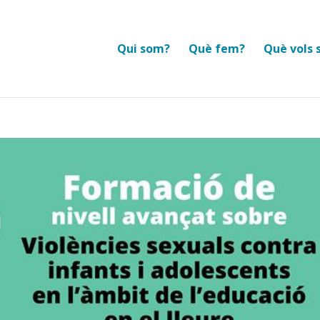
Qui som?
Què fem?
Què vols 