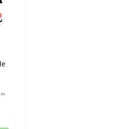
de
 es
,