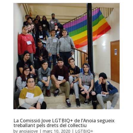
La Comissió Jove LGTBIQ+ de l’Anoia segueix
treballant pels drets del col·lectiu
by
anoiajove
|
març 10, 2020
|
LGTBIQ+