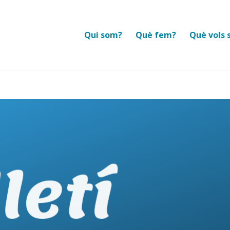
Qui som?
Què fem?
Què vols 