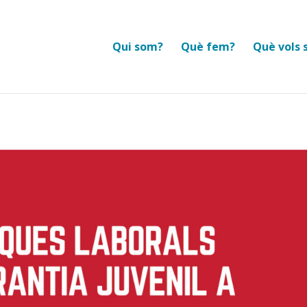
Qui som?
Què fem?
Què vols 