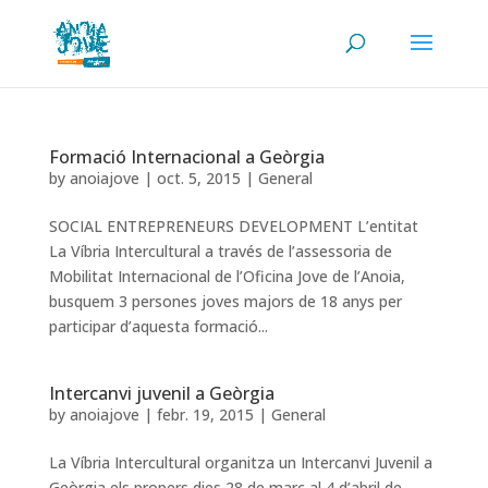
Formació Internacional a Geòrgia
by
anoiajove
|
oct. 5, 2015
|
General
SOCIAL ENTREPRENEURS DEVELOPMENT L’entitat
La Víbria Intercultural a través de l’assessoria de
Mobilitat Internacional de l’Oficina Jove de l’Anoia,
busquem 3 persones joves majors de 18 anys per
participar d’aquesta formació...
Intercanvi juvenil a Geòrgia
by
anoiajove
|
febr. 19, 2015
|
General
La Víbria Intercultural organitza un Intercanvi Juvenil a
Geòrgia els propers dies 28 de març al 4 d’abril de