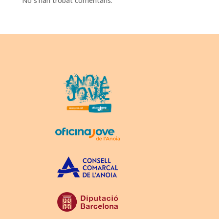
No s'han trobat comentaris.