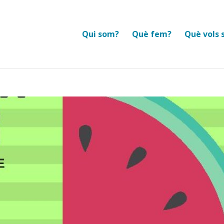
Qui som?
Què fem?
Què vols 