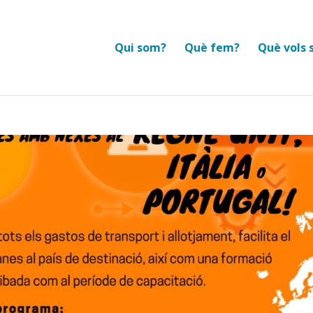
Qui som?
Què fem?
Què vols 