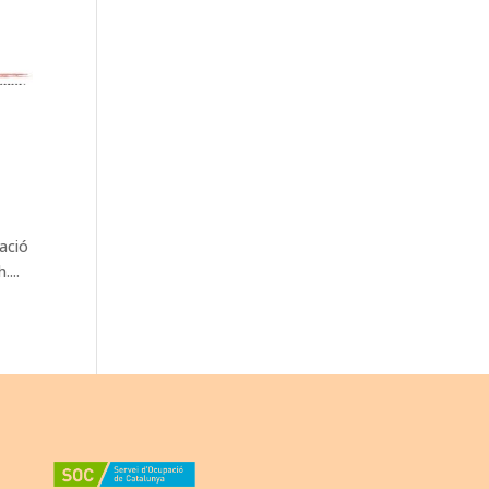
eació
...