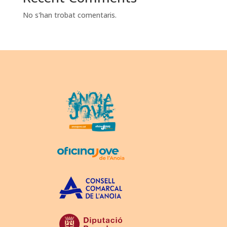
No s'han trobat comentaris.