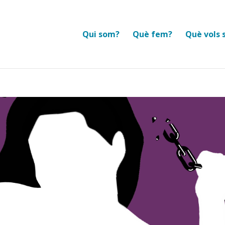
Qui som?
Què fem?
Què vols 