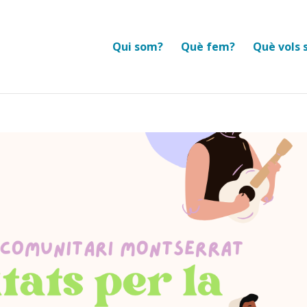
Qui som?
Què fem?
Què vols 