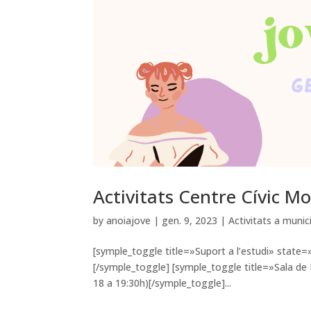
Activitats Centre Cívic M
by
anoiajove
|
gen. 9, 2023
|
Activitats a munic
[symple_toggle title=»Suport a l’estudi» state=»
[/symple_toggle] [symple_toggle title=»Sala de L
18 a 19:30h)[/symple_toggle]...