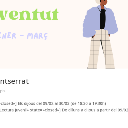
ontserrat
ipis
closed»] Els dijous del 09/02 al 30/03 (de 18:30 a 19:30h)
ectura Juvenil» state=»closed»] De dilluns a dijous a partir del 09/0