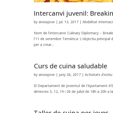
Intercanvi juvenil: Breaki
by
anoiajove
|
jul. 13, 2017
|
Mobilitat Internac
Nom de l’intercanvi: Culinary Diplomacy – Brea
l’11 de setembre Temàtica: L’objectiu principal
per a crear...
Curs de cuina saludable
by
anoiajove
|
juny 26, 2017
|
Activitats d'estiu
El Departament de Joventut de l’Ajuntament d’El
dimecres 5, 12, 19 i 26 de juliol de 18h a 20h a la
Taller de cuina per joves