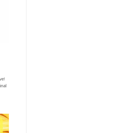
ve!
inal