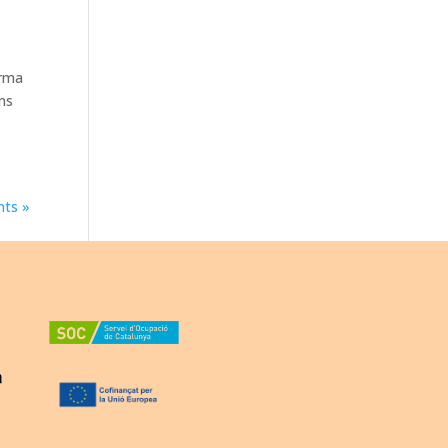
orma
ons
nts »