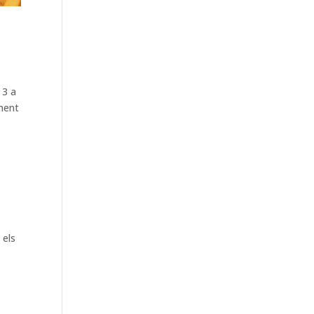
 3 a
ument
 els