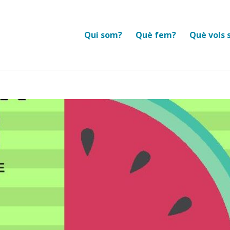
Qui som?
Què fem?
Què vols 