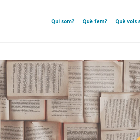
Qui som?
Què fem?
Què vols 