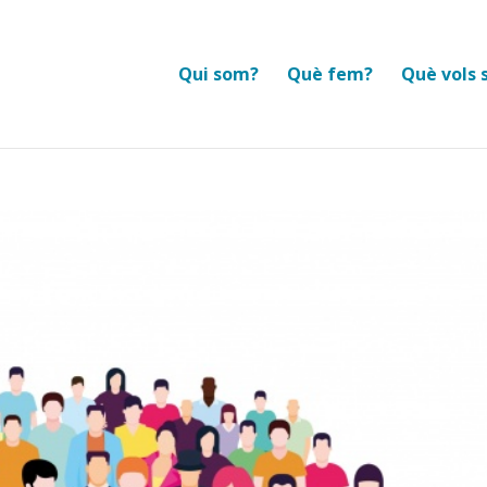
Qui som?
Què fem?
Què vols 