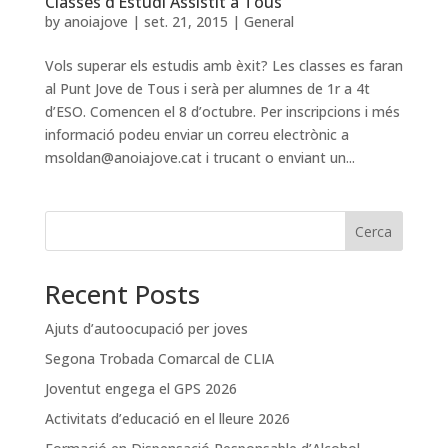
Classes d’Estudi Assistit a Tous
by
anoiajove
|
set. 21, 2015
|
General
Vols superar els estudis amb èxit? Les classes es faran
al Punt Jove de Tous i serà per alumnes de 1r a 4t
d’ESO. Comencen el 8 d’octubre. Per inscripcions i més
informació podeu enviar un correu electrònic a
msoldan@anoiajove.cat i trucant o enviant un...
Cerca
Recent Posts
Ajuts d’autoocupació per joves
Segona Trobada Comarcal de CLIA
Joventut engega el GPS 2026
Activitats d’educació en el lleure 2026