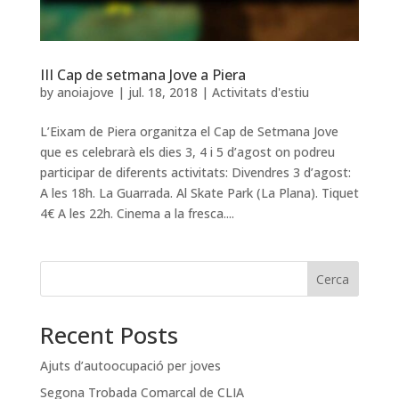
III Cap de setmana Jove a Piera
by
anoiajove
|
jul. 18, 2018
|
Activitats d'estiu
L’Eixam de Piera organitza el Cap de Setmana Jove
que es celebrarà els dies 3, 4 i 5 d’agost on podreu
participar de diferents activitats: Divendres 3 d’agost:
A les 18h. La Guarrada. Al Skate Park (La Plana). Tiquet
4€ A les 22h. Cinema a la fresca....
Cerca
Recent Posts
Ajuts d’autoocupació per joves
Segona Trobada Comarcal de CLIA