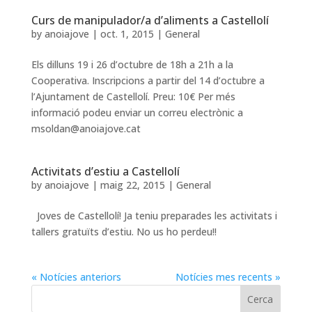
Curs de manipulador/a d’aliments a Castellolí
by
anoiajove
|
oct. 1, 2015
|
General
Els dilluns 19 i 26 d’octubre de 18h a 21h a la
Cooperativa. Inscripcions a partir del 14 d’octubre a
l’Ajuntament de Castellolí. Preu: 10€ Per més
informació podeu enviar un correu electrònic a
msoldan@anoiajove.cat
Activitats d’estiu a Castellolí
by
anoiajove
|
maig 22, 2015
|
General
Joves de Castellolí! Ja teniu preparades les activitats i
tallers gratuïts d’estiu. No us ho perdeu!!
« Notícies anteriors
Notícies mes recents »
Cerca