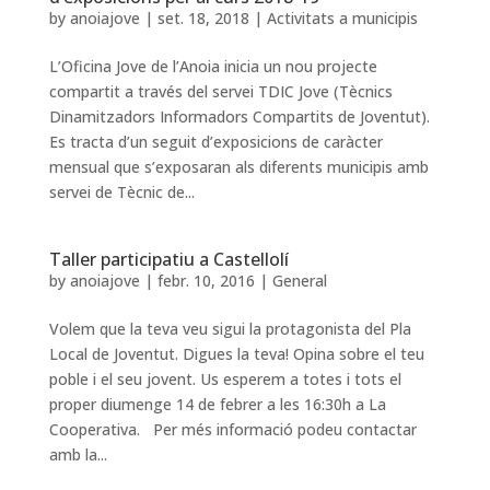
by
anoiajove
|
set. 18, 2018
|
Activitats a municipis
L’Oficina Jove de l’Anoia inicia un nou projecte
compartit a través del servei TDIC Jove (Tècnics
Dinamitzadors Informadors Compartits de Joventut).
Es tracta d’un seguit d’exposicions de caràcter
mensual que s’exposaran als diferents municipis amb
servei de Tècnic de...
Taller participatiu a Castellolí
by
anoiajove
|
febr. 10, 2016
|
General
Volem que la teva veu sigui la protagonista del Pla
Local de Joventut. Digues la teva! Opina sobre el teu
poble i el seu jovent. Us esperem a totes i tots el
proper diumenge 14 de febrer a les 16:30h a La
Cooperativa. Per més informació podeu contactar
amb la...