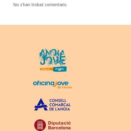
No s'han trobat comentaris.