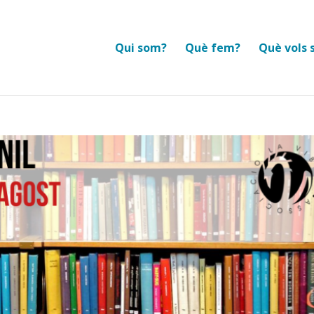
Qui som?
Què fem?
Què vols 