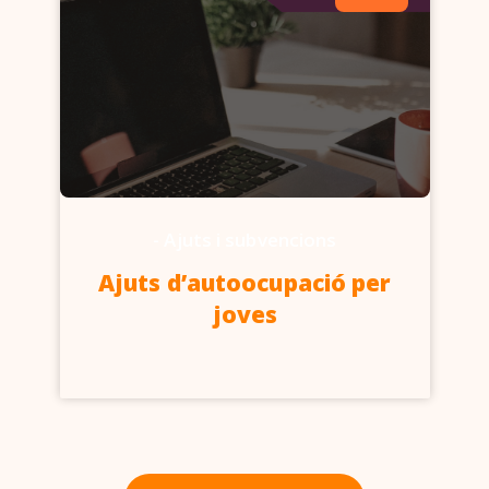
-
Ajuts i subvencions
Ajuts d’autoocupació per
joves