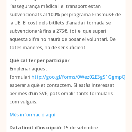
l’assegurança mèdica i el transport estan
subvencionats al 100% pel programa Erasmus+ de
la UE. El cost dels bitllets d’anada i tornada se
subvencionarà fins a 275€, tot el que superi
aquesta xifra ho haurà de posar el voluntari. De
totes maneres, ha de ser suficient.
Què cal fer per participar
Emplenar aquest
formulari
http://goo.gl/forms/0Wez02E3gS1GgmpQ2
i
esperar a què et contactem. Si estàs interessat
per més d’un SVE, pots omplir tants formularis
com vulguis.
Més informació aquí!
Data límit d’inscripció
: 15 de setembre