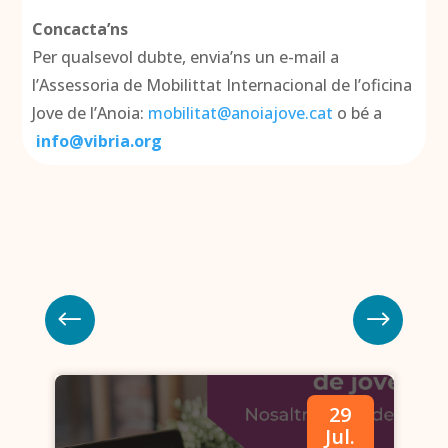
Concacta’ns
Per qualsevol dubte, envia’ns un e-mail a
l’Assessoria de Mobilittat Internacional de l’oficina
Jove de l’Anoia:
mobilitat@anoiajove.cat
o bé a
info@vibria.org
29
.
Jul.