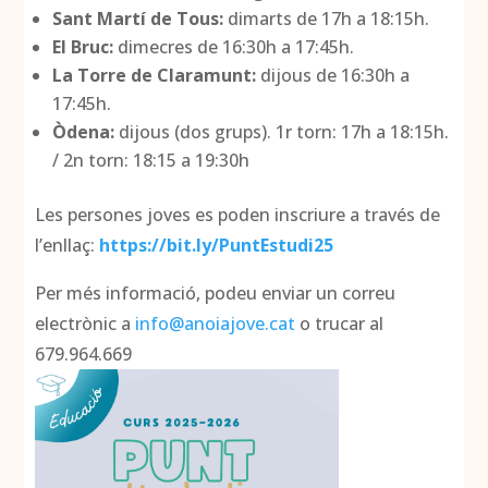
Sant Martí de Tous:
dimarts de 17h a 18:15h.
El Bruc:
dimecres de 16:30h a 17:45h.
La Torre de Claramunt:
dijous de 16:30h a
17:45h.
Òdena:
dijous (dos grups). 1r torn: 17h a 18:15h.
/ 2n torn: 18:15 a 19:30h
Les persones joves es poden inscriure a través de
l’enllaç:
https://bit.ly/PuntEstudi25
Per més informació, podeu enviar un correu
electrònic a
info@anoiajove.cat
o trucar al
679.964.669