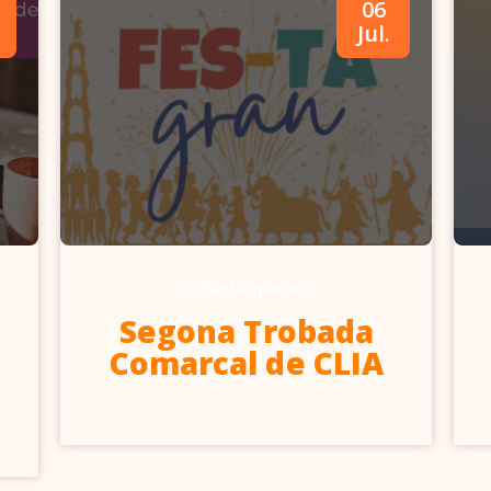
06
Jul.
-
Participació
Segona Trobada
Comarcal de CLIA