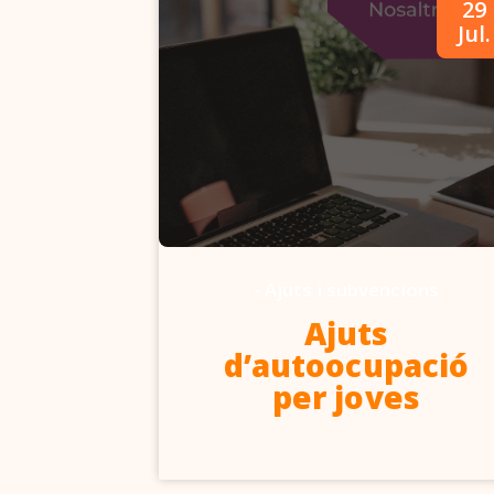
09
29
Abr.
Jul.
-
Ajuts i subvencions
6-2027
Ajuts
d’autoocupació
per joves