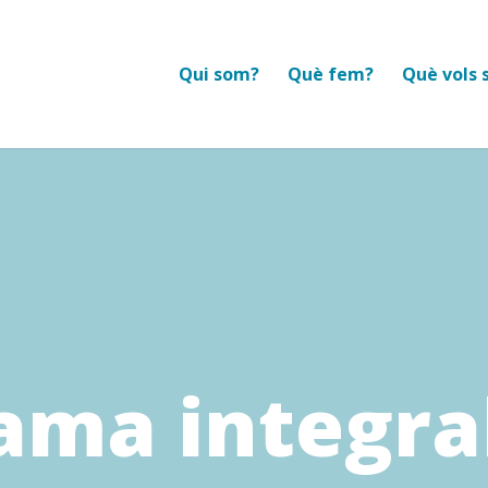
Qui som?
Què fem?
Què vols 
ama integral