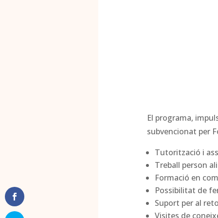
El programa, impuls
subvencionat per Fo
Tutorització i a
Treball person al
Formació en comp
Possibilitat de f
Suport per al ret
Visites de coneix