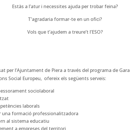
Estàs a l’atur i necessites ajuda per trobar feina?
T’agradaria formar-te en un ofici?
Vols que t’ajudem a treure’t l’ESO?
at per l’Ajuntament de Piera a través del programa de Garant
ns Social Europeu, ofereix els següents serveis:
ssessorament sociolaboral
itzat
etències laborals
er una formació professionalitzadora
orn al sistema educatiu
ement a empreses del territori