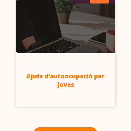
-
Ajuts i subvencions
Ajuts d’autoocupació per
joves