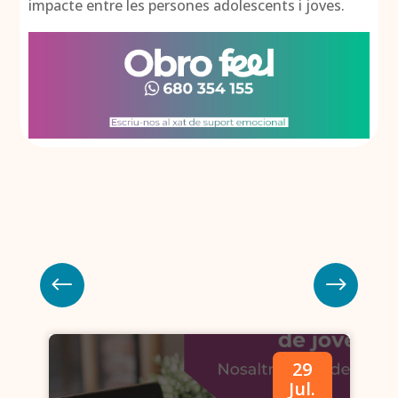
impacte entre les persones adolescents i joves.
29
.
Jul.