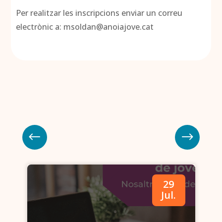
Per realitzar les inscripcions enviar un correu
electrònic a: msoldan@anoiajove.cat
29
.
Jul.