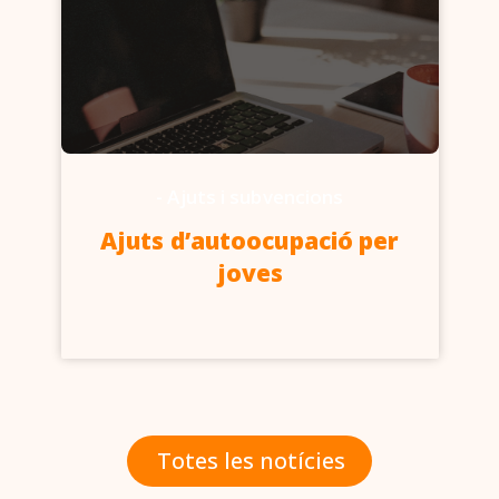
-
Ajuts i subvencions
Ajuts d’autoocupació per
joves
Totes les notícies