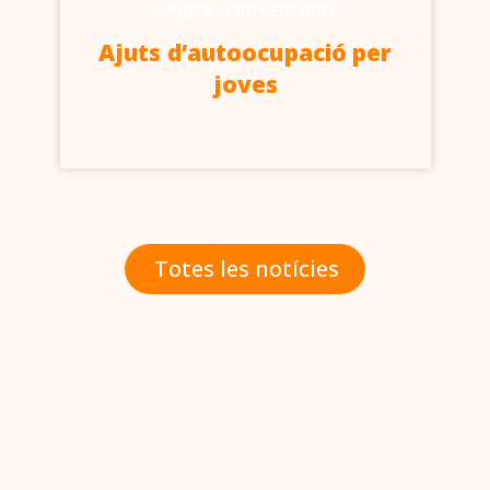
-
Ajuts i subvencions
Ajuts d’autoocupació per
joves
Totes les notícies