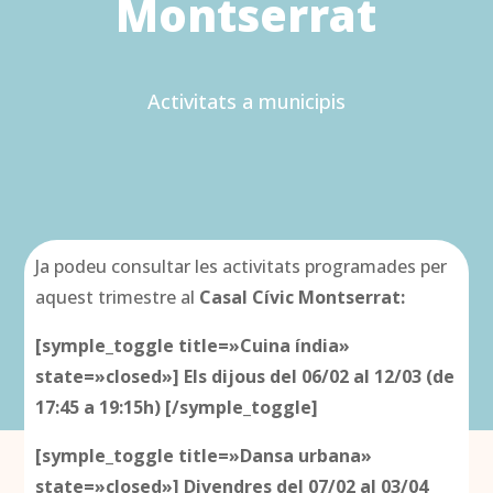
Montserrat
Activitats a municipis
Ja podeu consultar les activitats programades per
aquest trimestre al
Casal Cívic Montserrat:
[symple_toggle title=»Cuina índia»
state=»closed»]
Els dijous del 06/02 al 12/03 (de
17:45 a 19:15h) [/symple_toggle]
[symple_toggle title=»Dansa urbana»
state=»closed»]
Divendres del 07/02 al 03/04