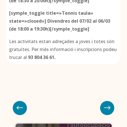
(de 18:30 a 20:00h)[/symple_toggle]
[symple_toggle title=»Tennis taula»
state=»closed»]
Divendres del 07/02 al 06/03
(de 18:00 a 19:30h)[/symple_toggle]
Les activitats estan adreçades a joves i totes són
gratuïtes. Per més informació i inscripcions podeu
trucar al
93 804 36 61.