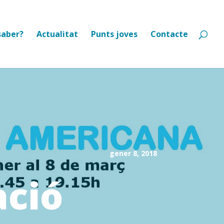
saber?
Actualitat
Punts joves
Contacte
gener 8, 2018
ció