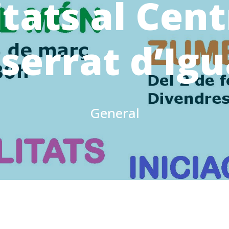
itats al Cent
serrat d’Igu
General