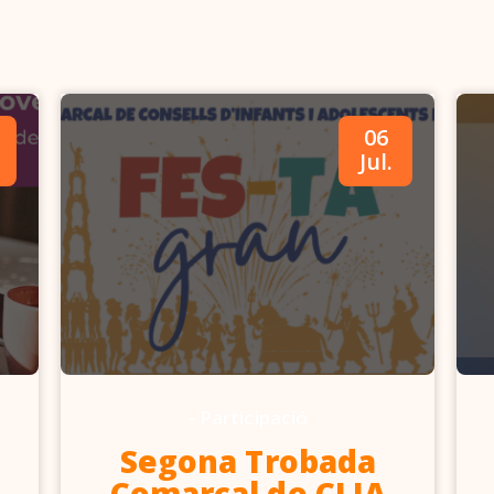
06
Jul.
-
Participació
Segona Trobada
Comarcal de CLIA