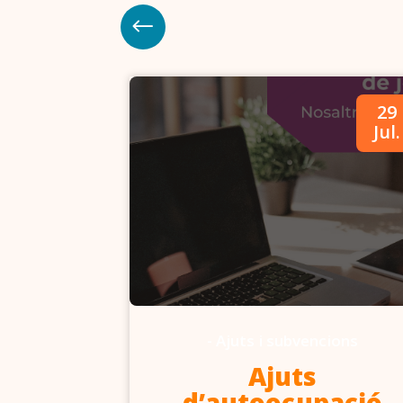
09
29
Abr.
Jul.
-
Ajuts i subvencions
6-2027
Ajuts
d’autoocupació