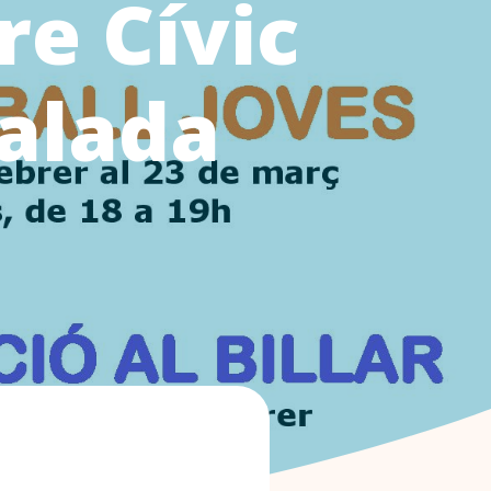
re Cívic
alada