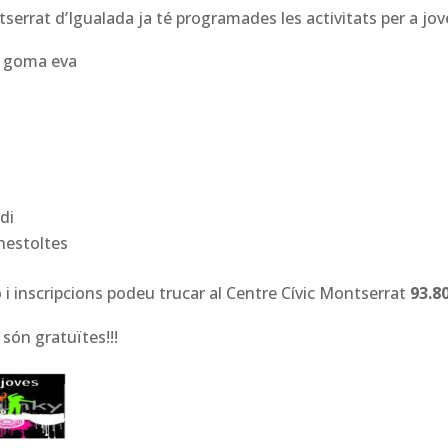
tserrat d’Igualada ja té programades les activitats per a jov
 goma eva
di
nestoltes
i inscripcions podeu trucar al Centre Cívic Montserrat
93.8
 són gratuïtes!!!