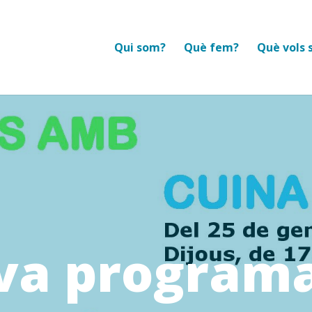
Qui som?
Què fem?
Què vols 
va programa