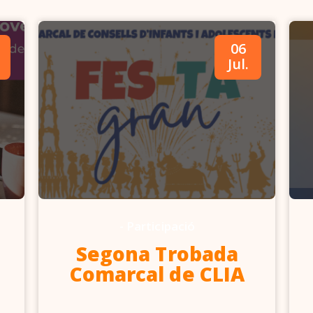
06
Jul.
-
Participació
Segona Trobada
Comarcal de CLIA