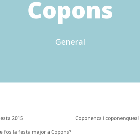
Copons
General
Coponencs i coponenques!
e fos la festa major a Copons?