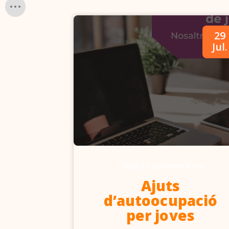
09
29
Abr.
Jul.
-
Ajuts i subvencions
6-2027
Ajuts
d’autoocupació
per joves