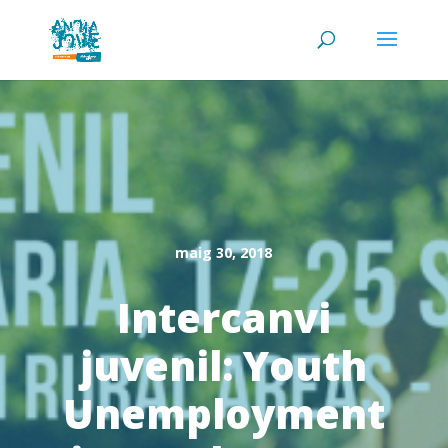
maig 30, 2018
Intercanvi
juvenil: Youth
Unemployment