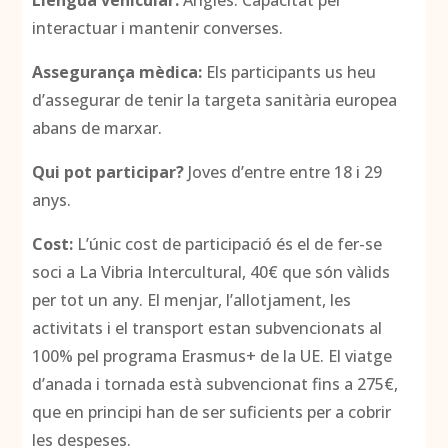
Llengua vehicular:
Anglès. Capacitat per
interactuar i mantenir converses.
Assegurança mèdica:
Els participants us heu
d’assegurar de tenir la targeta sanitària europea
abans de marxar.
Qui pot participar?
Joves d’entre entre 18 i 29
anys.
Cost:
L’únic cost de participació és el de fer-se
soci a La Vibria Intercultural, 40€ que són vàlids
per tot un any. El menjar, l’allotjament, les
activitats i el transport estan subvencionats al
100% pel programa Erasmus+ de la UE. El viatge
d’anada i tornada està subvencionat fins a 275€,
que en principi han de ser suficients per a cobrir
les despeses.